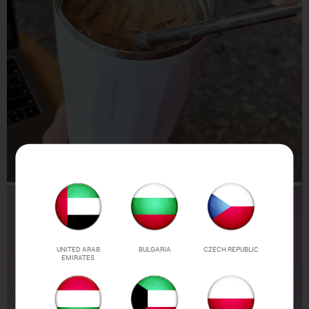
UNITED ARAB
BULGARIA
CZECH REPUBLIC
EMIRATES