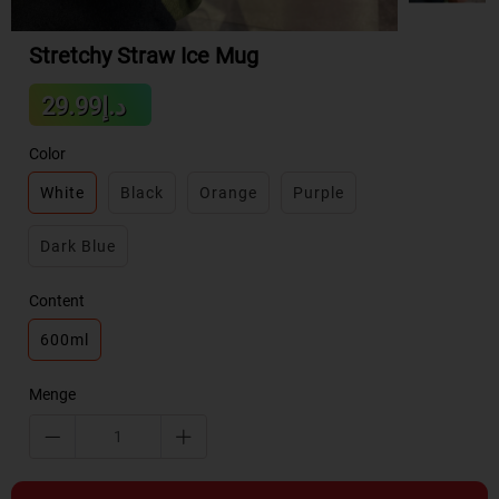
Stretchy Straw Ice Mug
Sale
د.إ29.99
Regular
price
price
Color
White
Black
Orange
Purple
Dark Blue
Content
600ml
Menge