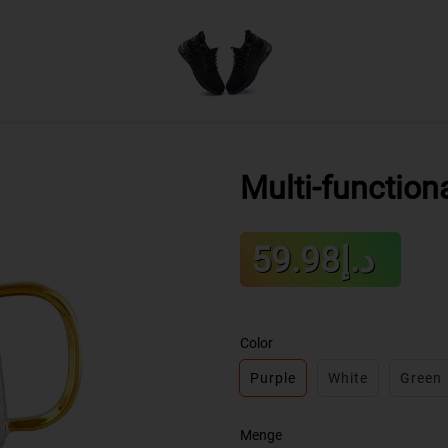
Multi-functiona
Sale
د.إ59.98
Regular
price
price
Color
Purple
White
Green
Menge