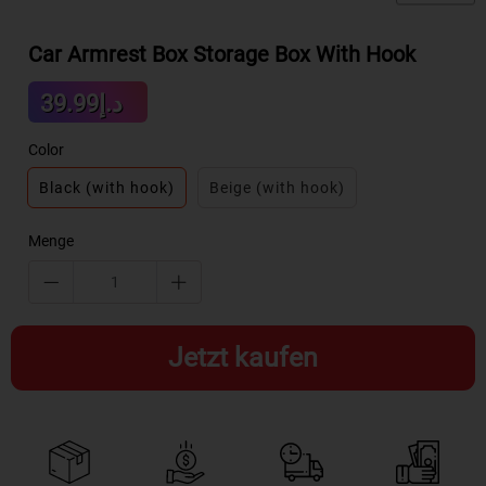
Car Armrest Box Storage Box With Hook
Sale
د.إ39.99
Regular
price
price
Color
Black (with hook)
Beige (with hook)
Menge
Jetzt kaufen