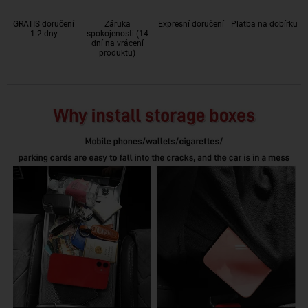
GRATIS doručení
Záruka
Expresní doručení
Platba na dobírku
1-2 dny
spokojenosti (14
dní na vrácení
produktu)