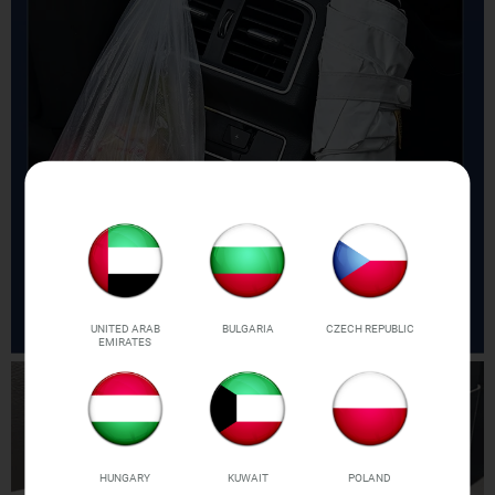
UNITED ARAB
BULGARIA
CZECH REPUBLIC
EMIRATES
HUNGARY
KUWAIT
POLAND