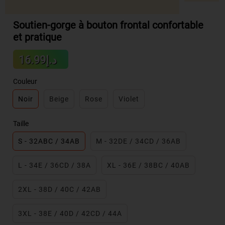
Soutien-gorge à bouton frontal confortable
et pratique
Sale
د.إ16.99
Regular
price
price
Couleur
Noir
Beige
Rose
Violet
Taille
S - 32ABC / 34AB
M - 32DE / 34CD / 36AB
L - 34E / 36CD / 38A
XL - 36E / 38BC / 40AB
2XL - 38D / 40C / 42AB
3XL - 38E / 40D / 42CD / 44A