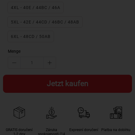
4XL - 40E / 44BC / 46A
5XL - 42E / 44CD / 46BC / 48AB
6XL - 48CD / 50AB
Menge
Jetzt kaufen
GRATIS doručení
Záruka
Expresní doručení
Platba na dobírku
1-2 dny
spokojenosti (14