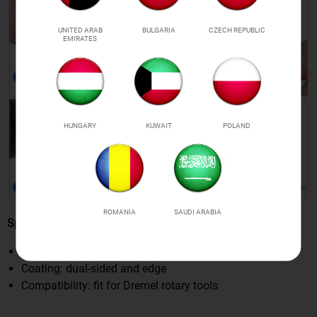
UNITED ARAB
BULGARIA
CZECH REPUBLIC
EMIRATES
HUNGARY
KUWAIT
POLAND
ROMANIA
SAUDI ARABIA
Specifications:
Cutting disc material: carbon steel
Coating: dual-sided and edge
Compatibility: fit for Dremel rotary tools