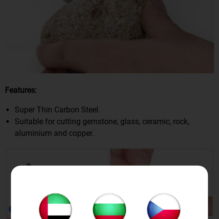
Features:
Super Thin Carbon Steel.
Suitable for cutting gemstone, glass, ceramic, rock,
aluminium and copper.