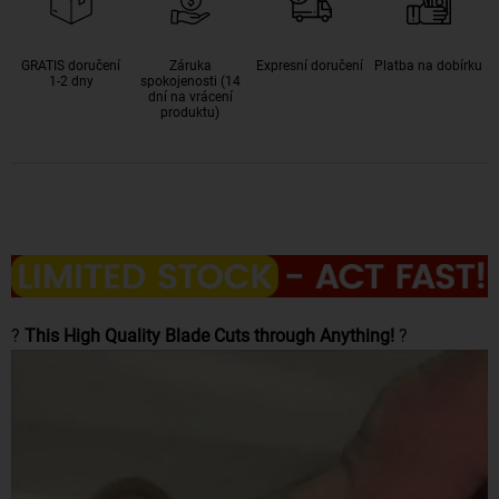
GRATIS doručení
Záruka
Expresní doručení
Platba na dobírku
1-2 dny
spokojenosti (14
dní na vrácení
produktu)
?
This High Quality Blade Cuts through Anything!
?