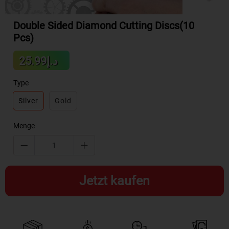
Double Sided Diamond Cutting Discs(10
Pcs)
Sale
د.إ25.99
Regular
price
price
Type
Silver
Gold
Menge
Jetzt kaufen