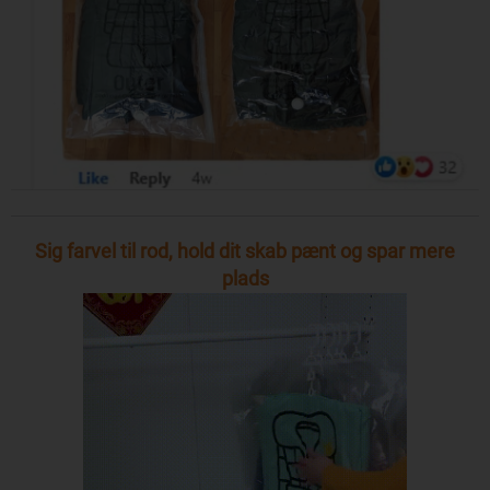
Sig farvel til rod, hold dit skab pænt og spar mere
plads