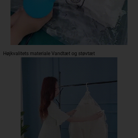
Højkvalitets materiale Vandtæt og støvtæt