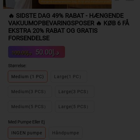
🔥 SIDSTE DAG 49% RABAT - HÆNGENDE
VAKUUMOPBEVARINGSPOSER 🔥 KØB 6 FÅ
EKSTRA 20% RABAT OG GRATIS
FORSENDELSE
Sale
Regular
د.إ50.00
د.إ100.00
price
price
Størrelse:
Medium (1 PC)
Large(1 PC）
Medium(3 PCS）
Large(3 PCS）
Medium(5 PCS）
Large(5 PCS）
Med Pumpe Eller Ej
INGEN pumpe
Håndpumpe