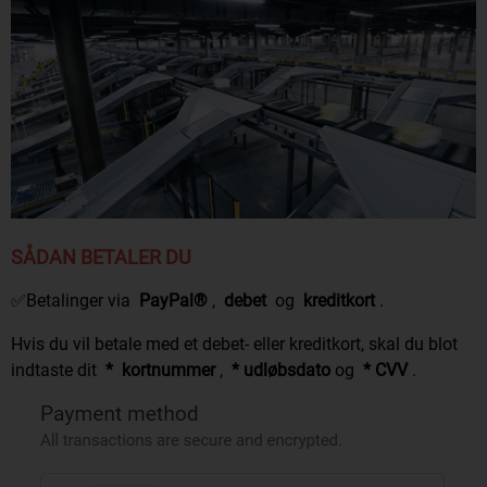
SÅDAN BETALER DU
✅Betalinger via
PayPal®
,
debet
og
kreditkort
.
Hvis du vil betale med et debet- eller kreditkort, skal du blot
indtaste dit
*
kortnummer
,
* udløbsdato
og
* CVV
.