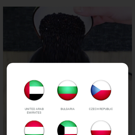
UNITED ARAB
BULGARIA
CZECH REPUBLIC
EMIRATES