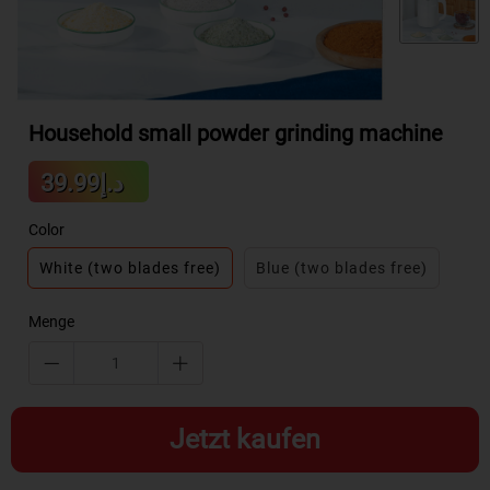
Household small powder grinding machine
Sale
د.إ39.99
Regular
price
price
Color
White (two blades free)
Blue (two blades free)
Menge
Jetzt kaufen