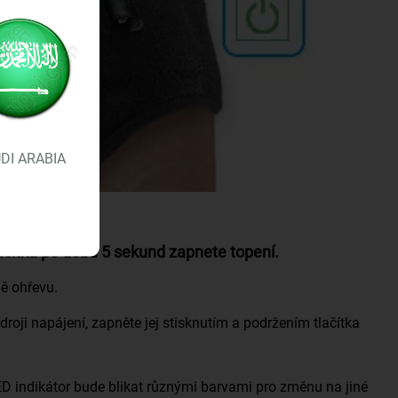
DI ARABIA
ačítka po dobu 5 sekund zapnete topení.
ně ohřevu.
droji napájení, zapněte jej stisknutím a podržením tlačítka
 LED indikátor bude blikat různými barvami pro změnu na jiné