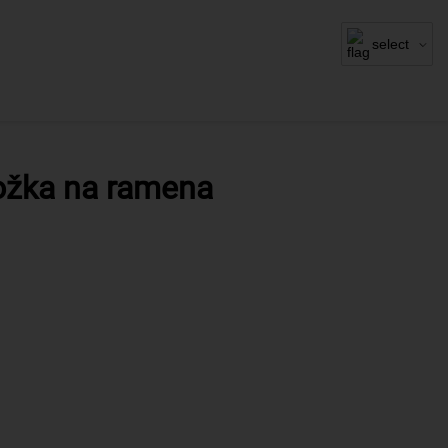
select
ložka na ramena
r