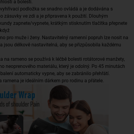
lostí a bolestí.
 vyhřívací podložka se snadno ovládá a je dodávána s
do zásuvky ve zdi a je připravena k použití. Dlouhým
ekundy zapnete/vypnete, krátkým stisknutím tlačítka přepnete
 když
no pro muže i ženy. Nastavitelný ramenní popruh lze nosit na
a jsou délkově nastavitelná, aby se přizpůsobila každému
a na rameno se používá k léčbě bolesti rotátorové manžety,
ho neoprenového materiálu, který je odolný. Po 45 minutách
 balení automaticky vypne, aby se zabránilo přehřátí.
a ramena je ideálním dárkem pro rodinu a přátele.