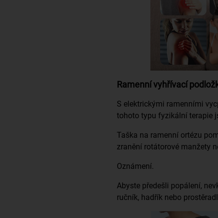
Ramenní vyhřívací podložk
S elektrickými ramenními vyc
tohoto typu fyzikální terapie 
Taška na ramenní ortézu pomá
zranění rotátorové manžety n
Oznámení.
Abyste předešli popálení, nev
ručník, hadřík nebo prostěra