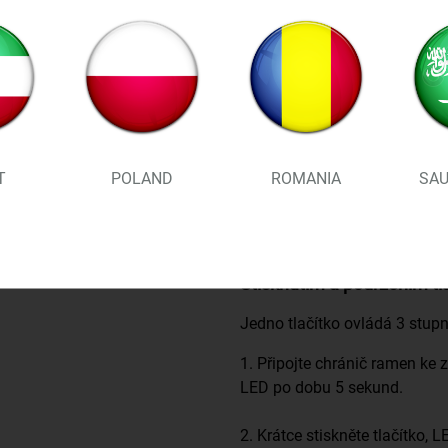
T
POLAND
ROMANIA
SAU
Stisknutím a podržením tl
Jedno tlačítko ovládá 3 stup
1. Připojte chránič ramen ke z
LED po dobu 5 sekund.
2. Krátce stiskněte tlačítko,