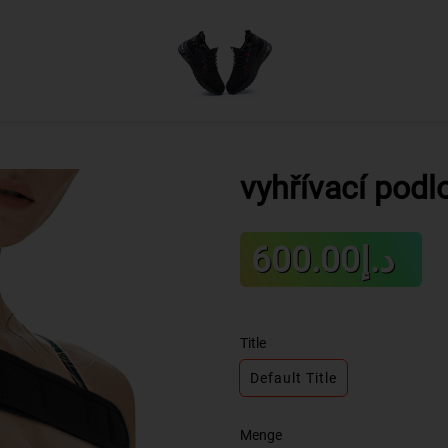
vyhřívací pod
Sale
د.إ600.00
Regula
price
price
Title
Default Title
Menge