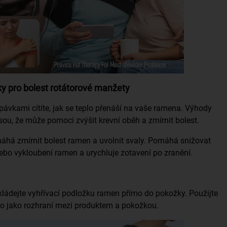
y pro bolest rotátorové manžety
pávkami cítíte, jak se teplo přenáší na vaše ramena. Výhody
jsou, že může pomoci zvýšit krevní oběh a zmírnit bolest.
há zmírnit bolest ramen a uvolnit svaly. Pomáhá snižovat
ebo vykloubení ramen a urychluje zotavení po zranění.
kládejte vyhřívací podložku ramen přímo do pokožky. Použijte
dlo jako rozhraní mezi produktem a pokožkou.