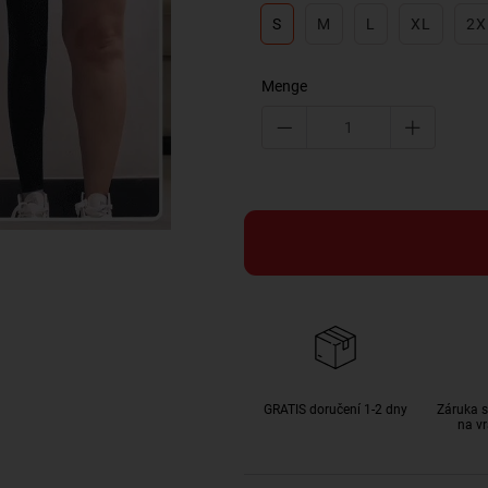
S
M
L
XL
2X
Menge
GRATIS doručení 1-2 dny
Záruka s
na vr