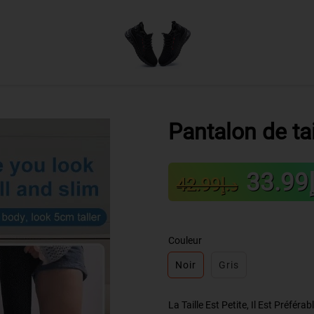
Pantalon de ta
Sale
Regular
3
د.إ42.99
price
price
Couleur
Noir
Gris
La Taille Est Petite, Il Est Préféra