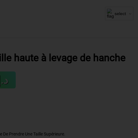
select
ille haute à levage de hanche
د.إ3.99
ble De Prendre Une Taille Supérieure.