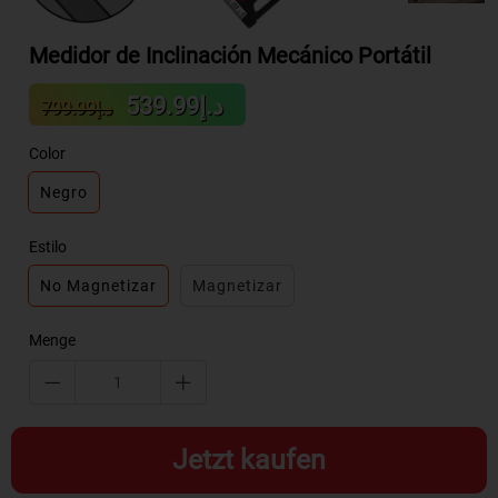
Medidor de Inclinación Mecánico Portátil
Sale
Regular
د.إ539.99
د.إ799.99
price
price
Color
Negro
Estilo
No Magnetizar
Magnetizar
Menge
Jetzt kaufen