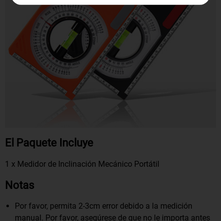
El Paquete Incluye
1 x Medidor de Inclinación Mecánico Portátil
Notas
Por favor, permita 2-3cm error debido a la medición
manual. Por favor, asegúrese de que no le importa antes