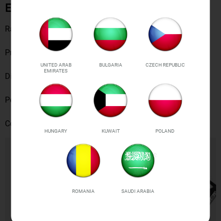
Especificaciones
Rango de Medición: 0-90 Grados
Precisión: +/- 1 Grado
UNITED ARAB
BULGARIA
CZECH REPUBLIC
EMIRATES
Dimensiones: 125x250x25mm
Peso: 297g
Color: Naranja, Negro
HUNGARY
KUWAIT
POLAND
ROMANIA
SAUDI ARABIA