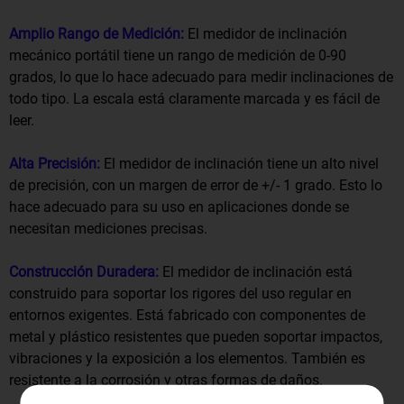
Amplio Rango de Medición:
El medidor de inclinación
mecánico portátil tiene un rango de medición de 0-90
grados, lo que lo hace adecuado para medir inclinaciones de
todo tipo. La escala está claramente marcada y es fácil de
leer.
Alta Precisión:
El medidor de inclinación tiene un alto nivel
de precisión, con un margen de error de +/- 1 grado. Esto lo
hace adecuado para su uso en aplicaciones donde se
necesitan mediciones precisas.
Construcción Duradera:
El medidor de inclinación está
construido para soportar los rigores del uso regular en
entornos exigentes. Está fabricado con componentes de
metal y plástico resistentes que pueden soportar impactos,
vibraciones y la exposición a los elementos. También es
resistente a la corrosión y otras formas de daños.