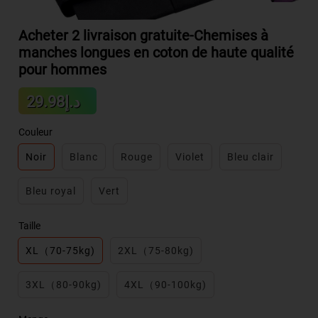
Acheter 2 livraison gratuite-Chemises à
manches longues en coton de haute qualité
pour hommes
Sale
د.إ29.98
Regular
price
price
Couleur
Noir
Blanc
Rouge
Violet
Bleu clair
Bleu royal
Vert
Taille
XL（70-75kg)
2XL（75-80kg)
3XL（80-90kg)
4XL（90-100kg)