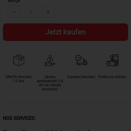
Menge
Jetzt kaufen
GRATIS doručení
Záruka
Expresní doručení
Platba na dobírku
1-2 dny
spokojenosti (14
dní na vrácení
produktu)
NOS SERVICES: