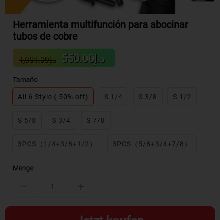
Herramienta multifunción para abocinar
tubos de cobre
Sale
Regular
د.إ550.00
د.إ1,001.00
price
price
Tamaño
All 6 Style ( 50% off)
S 1/4
S 3/8
S 1/2
S 5/8
S 3/4
S 7/8
3PCS（1/4+3/8+1/2）
3PCS（5/8+3/4+7/8）
Menge