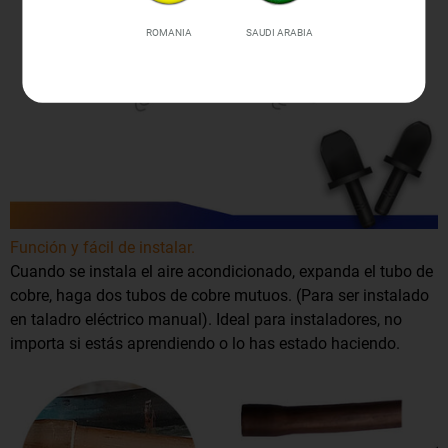
ROMANIA
SAUDI ARABIA
Función y fácil de instalar.
Cuando se instala el aire acondicionado, expanda el tubo de
cobre, haga dos tubos de cobre mutuos. (Para ser instalado
en taladro eléctrico manual). Ideal para instaladores, no
importa si estás aprendiendo o lo has estado haciendo.