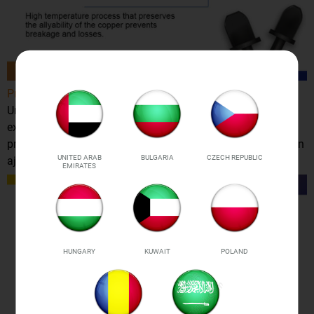
Profundidad de forja perfecta
Una gama completa de herramientas de forjado facilita la
expansión de la tubería HVAC, el tapón de forjado
proporcionará una gran profundidad de intercambio para un
UNITED ARAB
BULGARIA
CZECH REPUBLIC
ajuste perfecto.
EMIRATES
HUNGARY
KUWAIT
POLAND