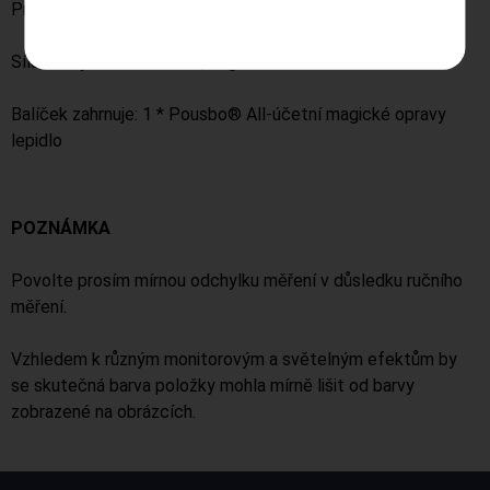
Pracovní teplota: -60 ~ 100 ℃
Síla vazby: 18MPA ≈ 183,5 kg/cm2
Balíček zahrnuje: 1 * Pousbo® All-účetní magické opravy
lepidlo
POZNÁMKA
Povolte prosím mírnou odchylku měření v důsledku ručního
měření.
Vzhledem k různým monitorovým a světelným efektům by
se skutečná barva položky mohla mírně lišit od barvy
zobrazené na obrázcích.