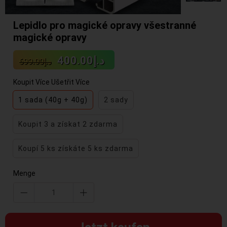
Lepidlo pro magické opravy všestranné
magické opravy
Sale
Regular
د.إ400.00
د.إ699.00
price
price
Koupit Více Ušetřit Více
1 sada (40g + 40g)
2 sady
Koupit 3 a získat 2 zdarma
Koupí 5 ks získáte 5 ks zdarma
Menge