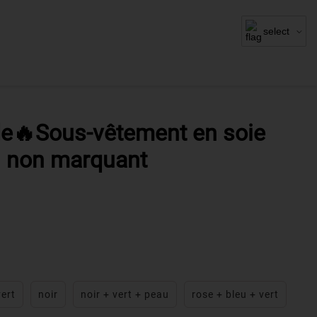
select
e🔥Sous-vêtement en soie
in non marquant
vert
noir
noir + vert + peau
rose + bleu + vert