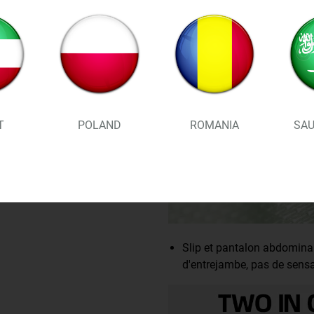
T
POLAND
ROMANIA
SAU
Slip et pantalon abdominal
d'entrejambe, pas de sensa