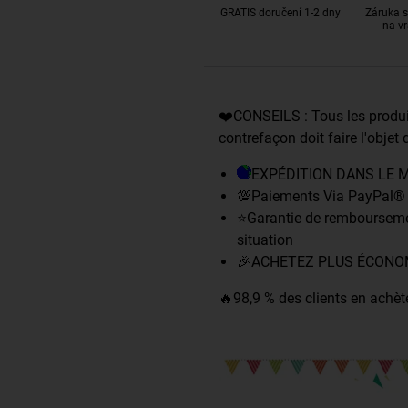
GRATIS doručení 1-2 dny
Záruka s
na vr
❤️CONSEILS : Tous les produit
contrefaçon doit faire l'objet d
EXPÉDITION DANS LE 
💯Paiements Via PayPal® e
⭐Garantie de rembourseme
situation
🎉ACHETEZ PLUS ÉCONO
🔥98,9 % des clients en achèt