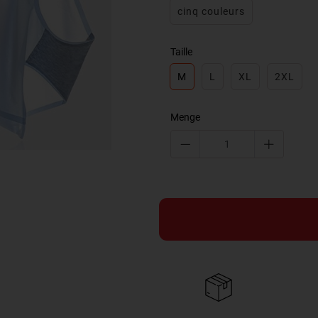
cinq couleurs
Taille
M
L
XL
2XL
Menge