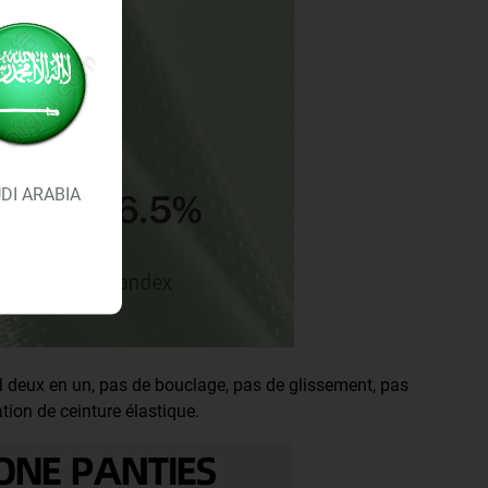
DI ARABIA
 deux en un, pas de bouclage, pas de glissement, pas
tion de ceinture élastique.