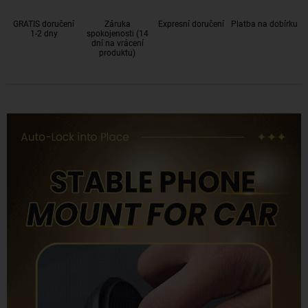
GRATIS doručení
Záruka
Expresní doručení
Platba na dobírku
1-2 dny
spokojenosti (14
dní na vrácení
produktu)