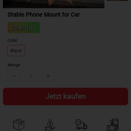
Stable Phone Mount for Car
Sale
د.إ29.99
Regular
price
price
Color
Black
Menge
Jetzt kaufen