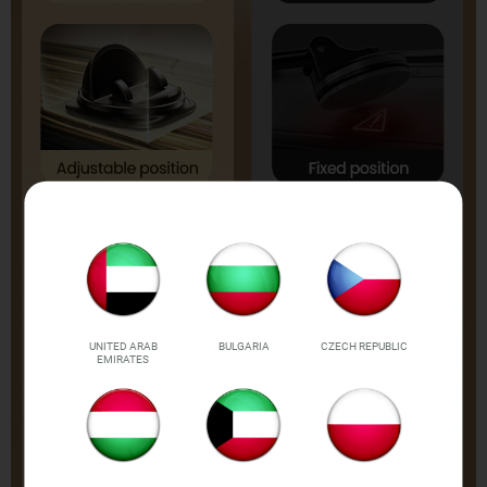
UNITED ARAB
BULGARIA
CZECH REPUBLIC
EMIRATES