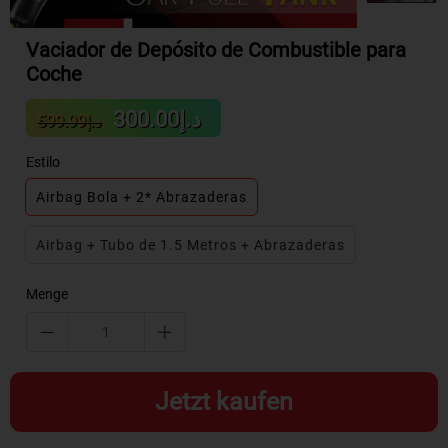
Vaciador de Depósito de Combustible para
Coche
Sale
Regular
د.إ300.00
د.إ599.99
price
price
Estilo
Airbag Bola + 2* Abrazaderas
Airbag + Tubo de 1.5 Metros + Abrazaderas
Menge
Jetzt kaufen