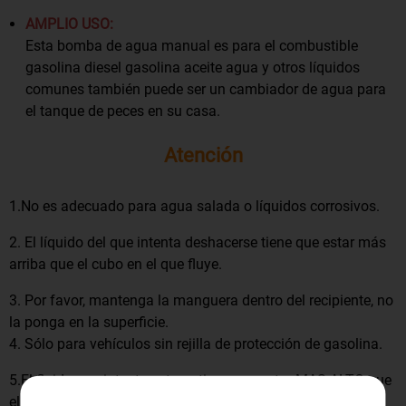
AMPLIO USO:
Esta bomba de agua manual es para el combustible
gasolina diesel gasolina aceite agua y otros líquidos
comunes también puede ser un cambiador de agua para
el tanque de peces en su casa.
Atención
1.No es adecuado para agua salada o líquidos corrosivos.
2. El líquido del que intenta deshacerse tiene que estar más
arriba que el cubo en el que fluye.
3. Por favor, mantenga la manguera dentro del recipiente, no
la ponga en la superficie.
4. Sólo para vehículos sin rejilla de protección de gasolina.
5.El fluido que intenta extraer tiene que estar MAS ALTO que
el cubo afluente.