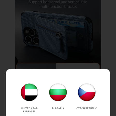
UNITED ARAB
BULGARIA
CZECH REPUBLIC
EMIRATES