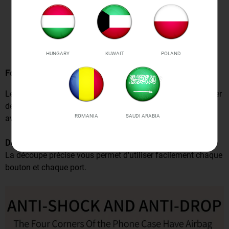
HUNGARY
KUWAIT
POLAND
Fonctions de la béquille
Les fonctions de la béquille sont pratiques pour lire, regarder
des vidéos, naviguer sur le Web et discuter en face à face
ROMANIA
SAUDI ARABIA
avec des amis.
Découpe précise et sensation de la poignée
La découpe précise vous permet d'utiliser facilement chaque
bouton et chaque port.