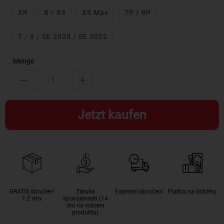
XR
X / XS
XS Max
7P / 8P
7 / 8 / SE 2020 / SE 2022
Menge
Jetzt kaufen
GRATIS doručení
Záruka
Expresní doručení
Platba na dobírku
1-2 dny
spokojenosti (14
dní na vrácení
produktu)