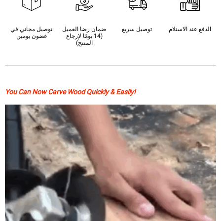
الدفع عند الاستلام
توصيل سريع
ضمان رضا العميل
توصيل مجاني في
(14 يومًا لإرجاع
غضون يومين
المنتج)
You Can Now Carve Wood Quickly & Easily!