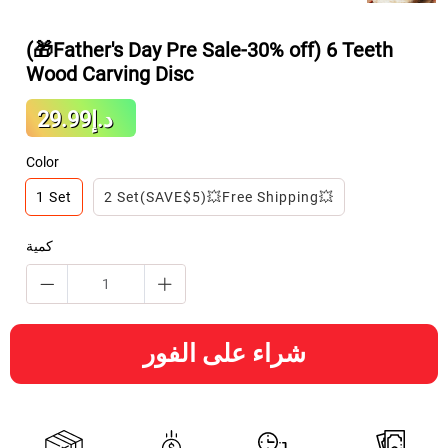
(🎁Father's Day Pre Sale-30% off) 6 Teeth
Wood Carving Disc
Sale
د.إ29.99
Regular
price
price
Color
1 Set
2 Set(SAVE$5)💥Free Shipping💥
كمية
شراء على الفور