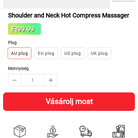
Shoulder and Neck Hot Compress Massager
Sale
Ft99.99
Regular
price
price
Plug
AU plug
EU plug
US plug
UK plug
Mennyiség
Vásárolj most