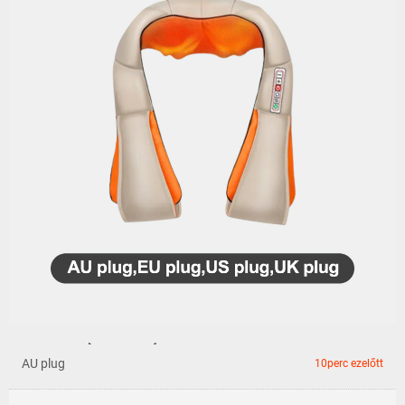
Alex****cen[debr****l.h]
AU plug
8perc ezelőtt
Erzs****éde[erzs****.co]
AU plug
10perc ezelőtt
Gábo****ves[spec****.co]