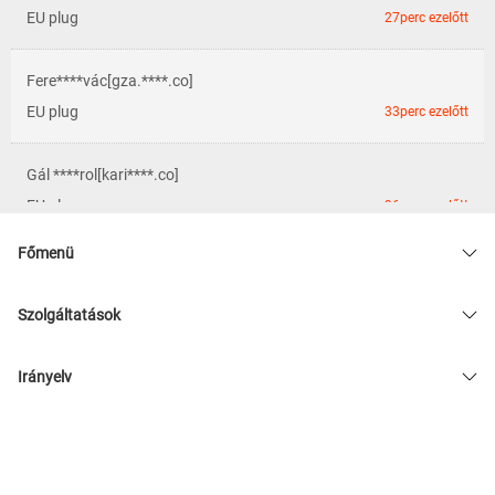
EU plug
27perc ezelőtt
Fere****vác[gza.****.co]
EU plug
33perc ezelőtt
Gál ****rol[kari****.co]
EU plug
36perc ezelőtt
Főmenü
Gábo****csá[kulc****.co]
AU plug
36perc ezelőtt
Szolgáltatások
Ervi****ánd[anyf****.co]
Irányelv
AU plug
38perc ezelőtt
© 2026 admin33
Barn****ere[brak****.co]
EU plug
38perc ezelőtt