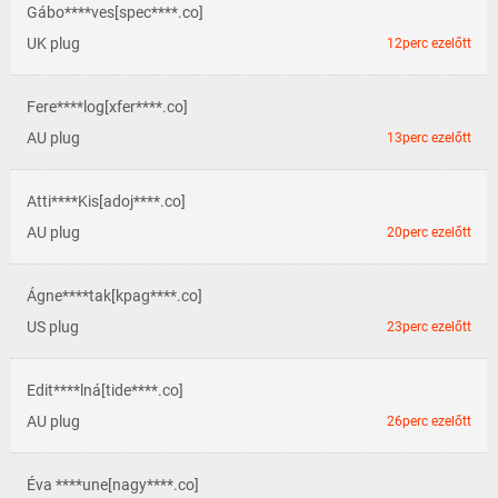
UK plug
12perc ezelőtt
Fere****log[xfer****.co]
AU plug
13perc ezelőtt
Atti****Kis[adoj****.co]
AU plug
20perc ezelőtt
Ágne****tak[kpag****.co]
US plug
23perc ezelőtt
Edit****lná[tide****.co]
AU plug
26perc ezelőtt
Éva ****une[nagy****.co]