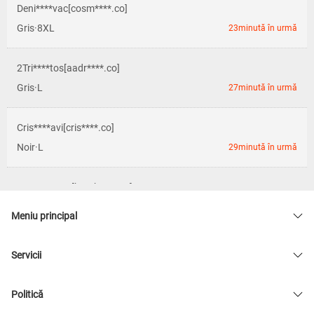
Deni****vac[cosm****.co]
Gris·8XL
23minută în urmă
2Tri****tos[aadr****.co]
Gris·L
27minută în urmă
Cris****avi[cris****.co]
Noir·L
29minută în urmă
Danu****esc[bumb****.co]
Noir·3XL
30minută în urmă
Meniu principal
Anic****nai[ppyt****.co]
Servicii
Noir·4XL
32minută în urmă
Politică
Cata****anc[cata****.co]