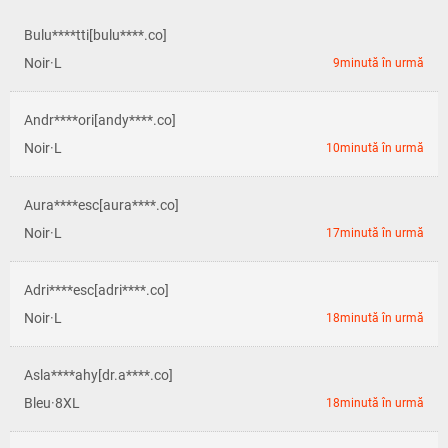
Bulu****tti[bulu****.co]
Noir·L
9minută în urmă
Andr****ori[andy****.co]
Noir·L
10minută în urmă
Aura****esc[aura****.co]
Noir·L
17minută în urmă
Adri****esc[adri****.co]
Noir·L
18minută în urmă
Asla****ahy[dr.a****.co]
Bleu·8XL
18minută în urmă