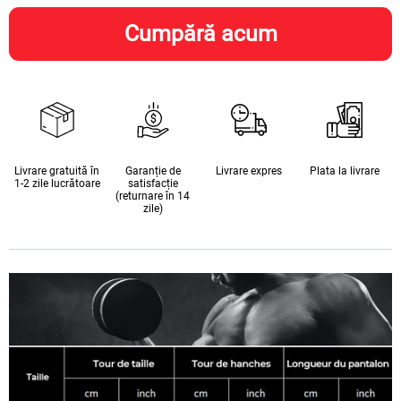
Cumpără acum
Livrare gratuită în
Garanție de
Livrare expres
Plata la livrare
1-2 zile lucrătoare
satisfacție
(returnare în 14
zile)