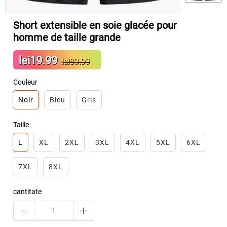
Short extensible en soie glacée pour
homme de taille grande
Sale
lei19.99
Regular
lei39.99
price
price
Couleur
Noir
Bleu
Gris
Taille
L
XL
2XL
3XL
4XL
5XL
6XL
7XL
8XL
cantitate