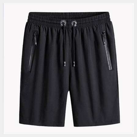
Anto****ber[anto****.co]
Noir·L
1minută în urmă