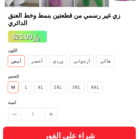
زي غير رسمي من قطعتين بنمط وخط العنق
الدائري
Regular
﷼525.00
Sale
price
price
اللون
هاكي
أرجواني
وردي
أخضر
أبيض
الحجم
M
L
XL
2XL
3XL
4XL
كمية
شراء على الفور