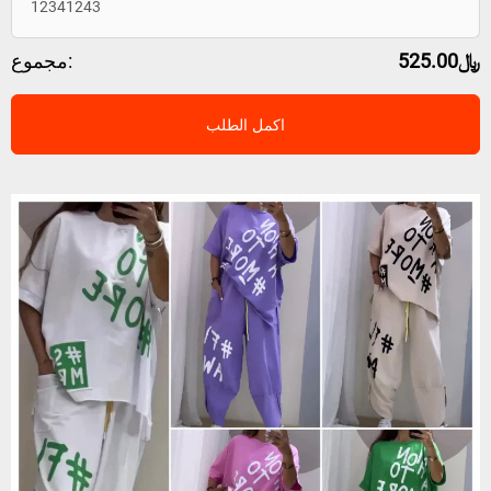
12341243
﷼525.00
مجموع:
اكمل الطلب